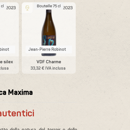
 cl
Bouteille 75 cl
Bouteille 75 cl
2023
2023
2023
binot
Jean-Pierre Robinot
Jean-Pierre Robinot
e silex
VDF Charme
VDF Rouge Regard
clusa
33,32 € IVA inclusa
33,32 € IVA inclusa
teca Maxima
 autentici
tto della natura, del terroir e delle