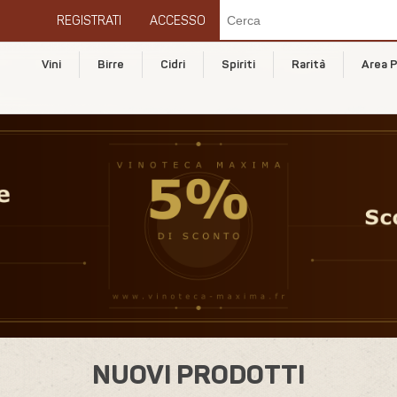
REGISTRATI
ACCESSO
Vini
Birre
Cidri
Spiriti
Rarità
Area P
NUOVI PRODOTTI