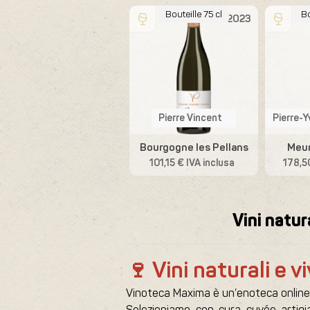
Bouteille 75 cl
Bouteille 75 cl
Bo
2021
2023
Pierre-Yves Colin-Morey
Pierre Vincent
Pierre-Y
Bourgogne Aligoté
Bourgogne les Pellans
Meur
71,40 € IVA inclusa
101,15 € IVA inclusa
178,50
Vini natur
🍷 Vini naturali e v
Vinoteca Maxima è un’enoteca online spe
Selezioniamo con cura cuvée artigian