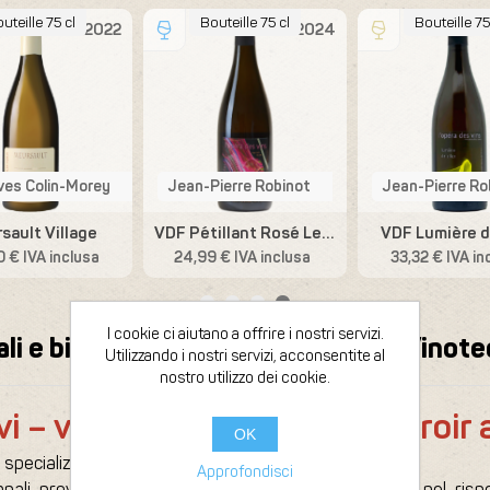
uteille 75 cl
Bouteille 75 cl
Bouteille 75
2022
2024
ves Colin-Morey
Jean-Pierre Robinot
Jean-Pierre Ro
sault Village
VDF Pétillant Rosé Les Années Folles
VDF Lumière d
 € IVA inclusa
24,99 € IVA inclusa
33,32 € IVA in
I cookie ci aiutano a offrire i nostri servizi.
ali e biodinamici | Enoteca online | Vino
Utilizzando i nostri servizi, acconsentite al
nostro utilizzo dei cookie.
ivi – vignaioli impegnati e terroir
OK
cializzata in vini naturali, biodinamici e vivi.
Approfondisci
ali provenienti da vignaioli indipendenti impegnati nel rispe