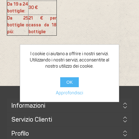
Da 19 a 24
30 €
bottiglie:
Da 25
21 € per
bottiglie o
cassa da 18
più:
bottiglie
I cookie ci aiutano a offrire i nostri servizi.
Utilizzando i nostri servizi, acconsentite al
nostro utilizzo dei cookie.
OK
Approfondisci
Informazioni
Servizio Clienti
Profilo