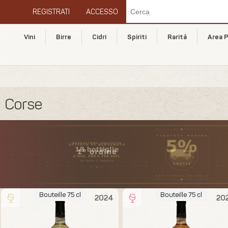
REGISTRATI
ACCESSO
Vini
Birre
Cidri
Spiriti
Rarità
Area P
Corse
Bouteille 75 cl
Bouteille 75 cl
2024
20