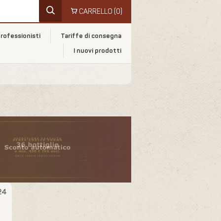
CARRELLO
(0)
rofessionisti
Tariffe di consegna
I nuovi prodotti
24