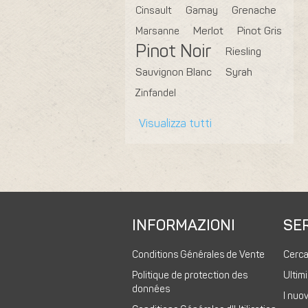
Cinsault
Gamay
Grenache
Marsanne
Merlot
Pinot Gris
Pinot Noir
Riesling
Sauvignon Blanc
Syrah
Zinfandel
Visualizza tutti
INFORMAZIONI
SER
Conditions Générales de Vente
Cerc
Politique de protection des
Ultimi
données
I nuov