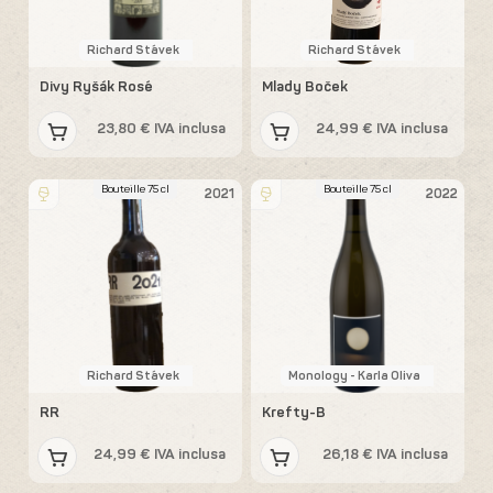
Richard Stávek
Richard Stávek
Divy Ryšák Rosé
Mlady Boček
23,80 € IVA inclusa
24,99 € IVA inclusa
Bouteille 75 cl
Bouteille 75 cl
2021
2022
Richard Stávek
Monology - Karla Oliva
RR
Krefty-B
24,99 € IVA inclusa
26,18 € IVA inclusa