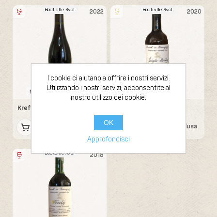
Bouteille 75 cl
Bouteille 75 cl
2022
2020
I cookie ci aiutano a offrire i nostri servizi.
Utilizzando i nostri servizi, acconsentite al
Monology - Karla Oliva
Richard Stávek
nostro utilizzo dei cookie.
Krefty-C
Špigle-Bočky
OK
26,18 € IVA inclusa
27,37 € IVA inclusa
Approfondisci
Bouteille 75 cl
2018