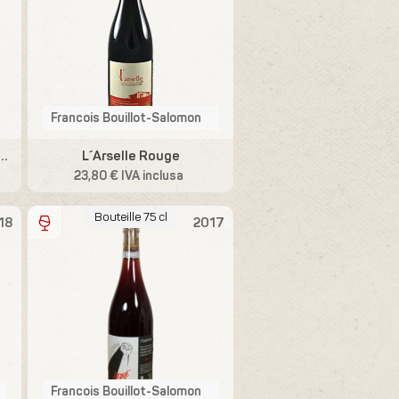
Francois Bouillot-Salomon
Côte d´Or Clos Botaveau
L´Arselle Rouge
23,80 € IVA inclusa
Bouteille 75 cl
18
2017
Francois Bouillot-Salomon