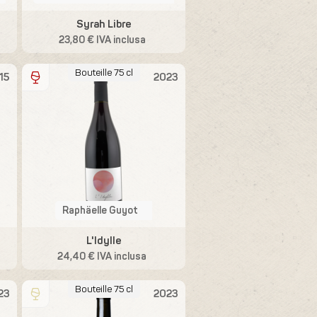
Syrah Libre
23,80 € IVA inclusa
Bouteille 75 cl
15
2023
Raphäelle Guyot
L'Idylle
24,40 € IVA inclusa
Bouteille 75 cl
23
2023