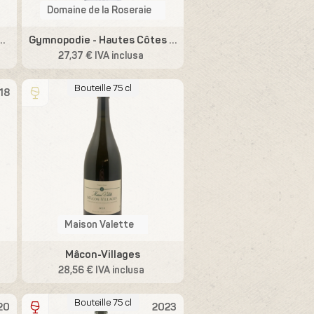
Domaine de la Roseraie
d´Or Les Grandes Terres
Gymnopodie - Hautes Côtes de Beaune
27,37 € IVA inclusa
Bouteille 75 cl
18
Maison Valette
Mâcon-Villages
28,56 € IVA inclusa
Bouteille 75 cl
20
2023