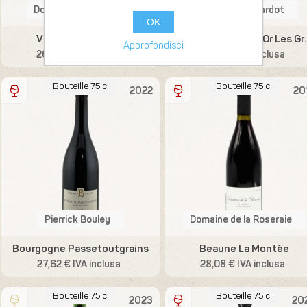
Domaine Bonnardot
Domaine Bonnardot
OK
VDF Molland Blanc
Bourgogne Côte 
Approfondisci
26,89 € IVA inclusa
26,89 € IVA inclusa
Bouteille 75 cl
Bouteille 75 cl
2022
20
Pierrick Bouley
Domaine de la Roseraie
Bourgogne Passetoutgrains
Beaune La Montée
27,62 € IVA inclusa
28,08 € IVA inclusa
Bouteille 75 cl
Bouteille 75 cl
2023
20