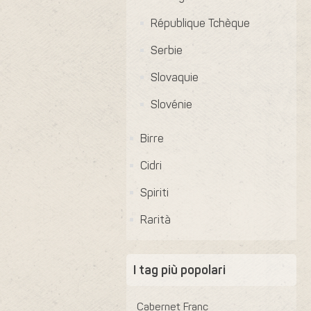
République Tchèque
Serbie
Slovaquie
Slovénie
Birre
Cidri
Spiriti
Rarità
I tag più popolari
Cabernet Franc