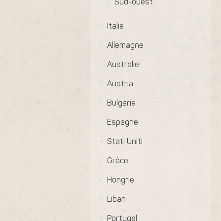
Sud-ouest
Italie
Allemagne
Australie
Austria
Bulgarie
Espagne
Stati Uniti
Grèce
Hongrie
Liban
Portugal