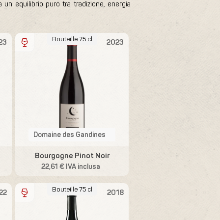
n equilibrio puro tra tradizione, energia
Bouteille 75 cl
23
2023
Domaine des Gandines
Bourgogne Pinot Noir
22,61 € IVA inclusa
Bouteille 75 cl
22
2018