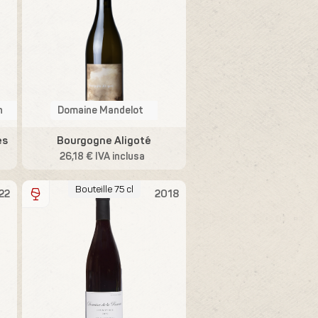
n
Domaine Mandelot
es
Bourgogne Aligoté
26,18 € IVA inclusa
Bouteille 75 cl
22
2018