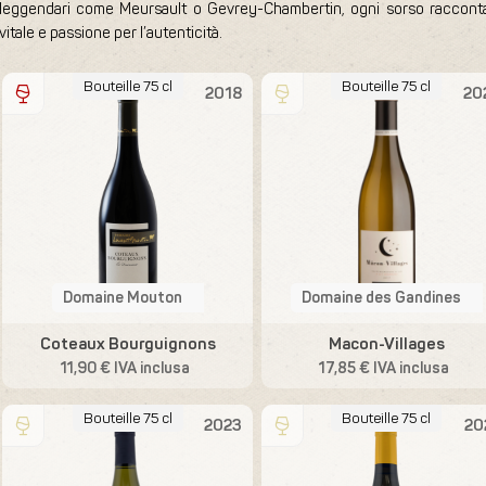
leggendari come Meursault o Gevrey-Chambertin, ogni sorso racconta u
vitale e passione per l’autenticità.
Bouteille 75 cl
Bouteille 75 cl
2018
20
Domaine Mouton
Domaine des Gandines
Coteaux Bourguignons
Macon-Villages
11,90 € IVA inclusa
17,85 € IVA inclusa
Bouteille 75 cl
Bouteille 75 cl
2023
20