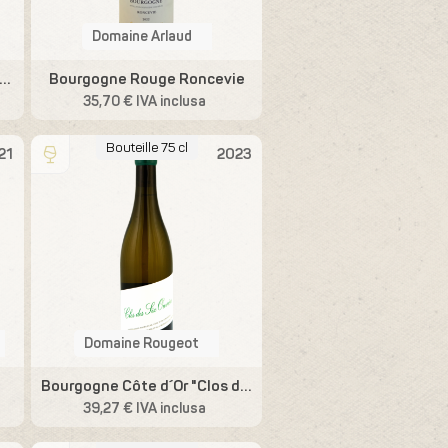
Domaine Arlaud
ogne Passe-Tout-Grain "Les Vercherres"
Bourgogne Rouge Roncevie
35,70 € IVA inclusa
Bouteille 75 cl
21
2023
Domaine Rougeot
Bourgogne Côte d´Or "Clos des 6 Ouvrées"
39,27 € IVA inclusa