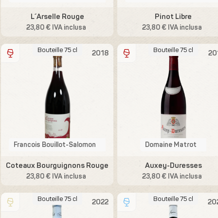
L´Arselle Rouge
Pinot Libre
23,80 € IVA inclusa
23,80 € IVA inclusa
Bouteille 75 cl
Bouteille 75 cl
2018
20
Francois Bouillot-Salomon
Domaine Matrot
Coteaux Bourguignons Rouge
Auxey-Duresses
23,80 € IVA inclusa
23,80 € IVA inclusa
Bouteille 75 cl
Bouteille 75 cl
2022
20