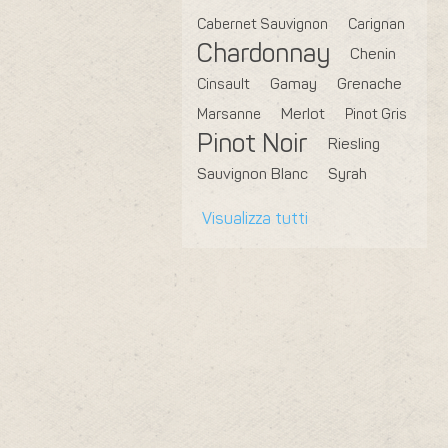
Cabernet Sauvignon
Carignan
Chardonnay
Chenin
Cinsault
Gamay
Grenache
Marsanne
Merlot
Pinot Gris
Pinot Noir
Riesling
Sauvignon Blanc
Syrah
Visualizza tutti