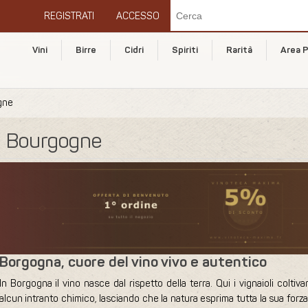
REGISTRATI
ACCESSO
Vini
Birre
Cidri
Spiriti
Rarità
Area P
gne
Bourgogne
Borgogna, cuore del vino vivo e autentico
In Borgogna il vino nasce dal rispetto della terra. Qui i vignaioli colt
alcun intranto chimico, lasciando che la natura esprima tutta la sua forza