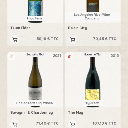
Los Angeles River Wine
Hiyu Farm
Company
Tzum Elder
Raisin City
59,19 € TTC
70,45 € TTC
Bouteille 75cl
Bouteille 75cl
2021
2013
Phelan Farm / Brij Wines
Hiyu Farm
Savagnin & Chardonnay
The May
71,40 € TTC
107,10 € TTC