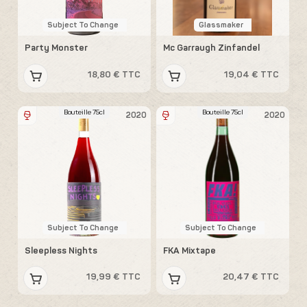
Subject To Change
Glassmaker
Party Monster
Mc Garraugh Zinfandel
18,80 € TTC
19,04 € TTC
Bouteille 75cl
Bouteille 75cl
2020
2020
Subject To Change
Subject To Change
Sleepless Nights
FKA Mixtape
19,99 € TTC
20,47 € TTC