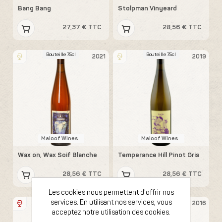
Bang Bang
Stolpman Vinyeard
27,37 € TTC
28,56 € TTC
Bouteille 75cl
Bouteille 75cl
2021
2019
Maloof Wines
Maloof Wines
Wax on, Wax Soif Blanche
Temperance Hill Pinot Gris
28,56 € TTC
28,56 € TTC
Les cookies nous permettent d'offrir nos
Bouteille 75cl
Bouteille 75cl
services. En utilisant nos services, vous
2021
2016
acceptez notre utilisation des cookies.