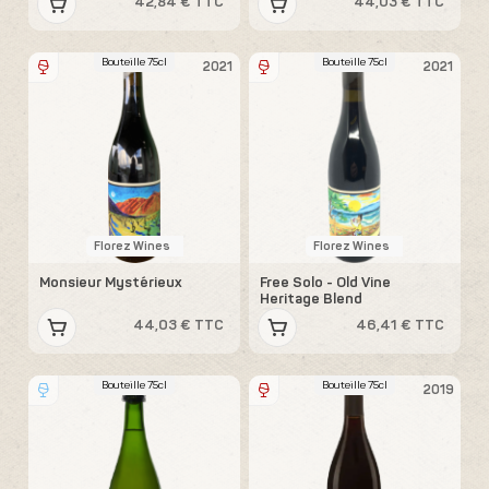
42,84 € TTC
44,03 € TTC
Bouteille 75cl
Bouteille 75cl
2021
2021
Florez Wines
Florez Wines
Monsieur Mystérieux
Free Solo - Old Vine
Heritage Blend
44,03 € TTC
46,41 € TTC
Bouteille 75cl
Bouteille 75cl
2019