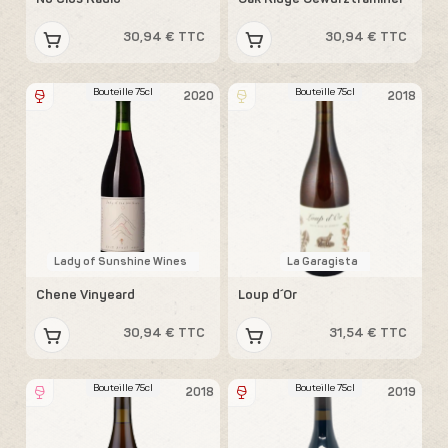
30,94 € TTC
30,94 € TTC
Bouteille 75cl
Bouteille 75cl
2020
2018
Lady of Sunshine Wines
La Garagista
Chene Vinyeard
Loup d´Or
30,94 € TTC
31,54 € TTC
Bouteille 75cl
Bouteille 75cl
2018
2019