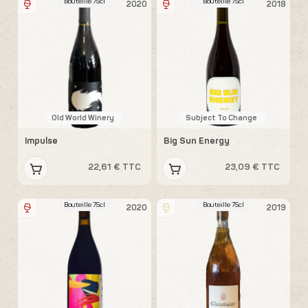
Bouteille 75cl
Bouteille 75cl
2020
2018
Old World Winery
Subject To Change
Impulse
Big Sun Energy
22,61 € TTC
23,09 € TTC
Bouteille 75cl
Bouteille 75cl
2020
2019