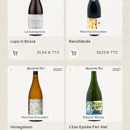
La Garagista
Martha Stoumen
Lupo in Bocca
Benchlands
31,54 € TTC
32,13 € TTC
Bouteille 75cl
Bouteille 75cl
2020
2021
Martha Stoumen
Maloof Wines
Honeymoon
L’Eau Epicée Pet-Nat