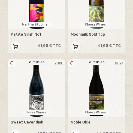
Martha Stoumen
Florez Wines
Petite Sirah No1
Moonmilk Gold Top
41,65 € TTC
41,65 € TTC
Bouteille 75cl
Bouteille 75cl
2020
2021
Florez Wines
Florez Wines
Sweet Cavendish
Noble Oble