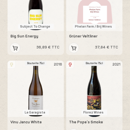
Subject To Change
Phelan Farm / Brij Wines
Big Sun Energy
Grüner Veltliner
36,89 € TTC
37,84 € TTC
Bouteille 75cl
Bouteille 75cl
2016
2021
La Garagista
Florez Wines
Vinu Jancu White
The Pope´s Smoke