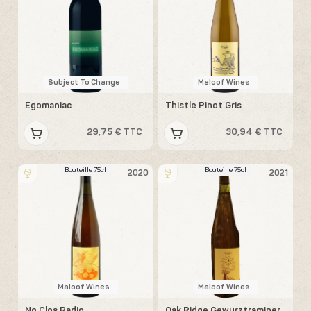
Subject To Change
Maloof Wines
Egomaniac
Thistle Pinot Gris
29,75 € TTC
30,94 € TTC
Bouteille 75cl
Bouteille 75cl
2020
2021
Maloof Wines
Maloof Wines
No Clos Radio
Oak Ridge Gewurztraminer