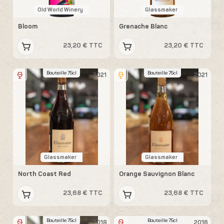
Old World Winery
Glassmaker
Bloom
Grenache Blanc
23,20 € TTC
23,20 € TTC
Bouteille 75cl
Bouteille 75cl
2021
2021
Glassmaker
Glassmaker
North Coast Red
Orange Sauvignon Blanc
23,68 € TTC
23,68 € TTC
Bouteille 75cl
Bouteille 75cl
2018
2016