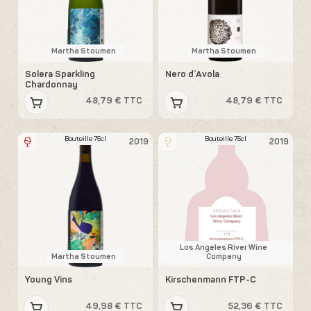
Martha Stoumen
Martha Stoumen
Solera Sparkling
Nero d´Avola
Chardonnay
48,79 € TTC
48,79 € TTC
Bouteille 75cl
Bouteille 75cl
2019
2019
Los Angeles River Wine
Martha Stoumen
Company
Young Vins
Kirschenmann FTP-C
49,98 € TTC
52,36 € TTC