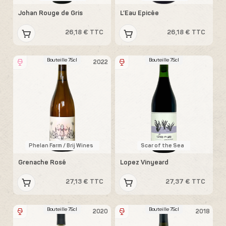
Johan Rouge de Gris
L’Eau Epicée
26,18 € TTC
26,18 € TTC
Bouteille 75cl
Bouteille 75cl
2022
Phelan Farm / Brij Wines
Scar of the Sea
Grenache Rosé
Lopez Vinyeard
27,13 € TTC
27,37 € TTC
Bouteille 75cl
Bouteille 75cl
2020
2018