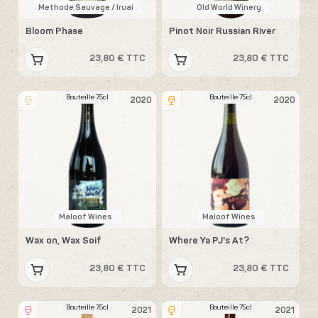
Methode Sauvage / Iruai
Old World Winery
Bloom Phase
Pinot Noir Russian River
23,80 € TTC
23,80 € TTC
Bouteille 75cl
Bouteille 75cl
2020
2020
Maloof Wines
Maloof Wines
Wax on, Wax Soif
Where Ya PJ's At?
23,80 € TTC
23,80 € TTC
Bouteille 75cl
Bouteille 75cl
2021
2021