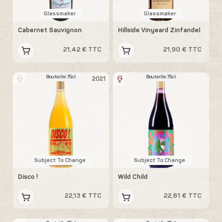
Glassmaker
Glassmaker
Cabernet Sauvignon
Hillside Vinyeard Zinfandel
21,42 € TTC
21,90 € TTC
Bouteille 75cl
Bouteille 75cl
2021
Subject To Change
Subject To Change
Disco !
Wild Child
22,13 € TTC
22,61 € TTC