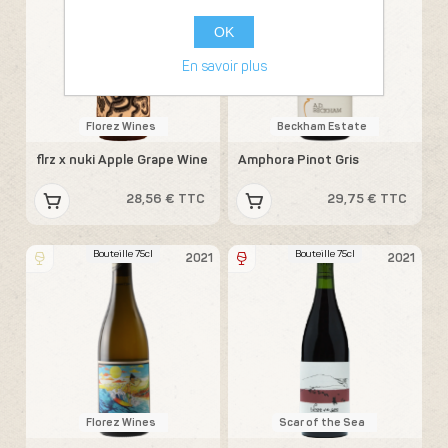
OK
En savoir plus
Florez Wines
Beckham Estate
flrz x nuki Apple Grape Wine
Amphora Pinot Gris
28,56 € TTC
29,75 € TTC
Bouteille 75cl
Bouteille 75cl
2021
2021
Florez Wines
Scar of the Sea