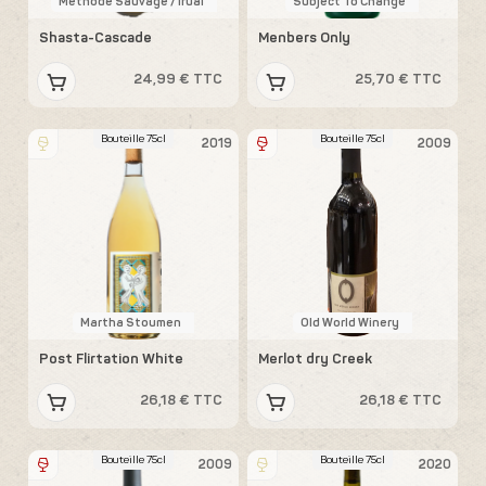
Methode Sauvage / Iruai
Subject To Change
Shasta-Cascade
Menbers Only
24,99 € TTC
25,70 € TTC
Bouteille 75cl
Bouteille 75cl
2019
2009
Martha Stoumen
Old World Winery
Post Flirtation White
Merlot dry Creek
26,18 € TTC
26,18 € TTC
Bouteille 75cl
Bouteille 75cl
2009
2020