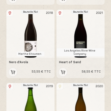
Bouteille 75cl
Bouteille 75cl
2018
2021
Los Angeles River Wine
Martha Stoumen
Company
Nero d'Avola
Heart of Sand
53,55 € TTC
58,55 € TTC
Bouteille 75cl
Bouteille 75cl
2019
2020