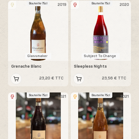
Bouteille 75cl
Bouteille 75cl
2019
2020
Glassmaker
Subject To Change
Grenache Blanc
Sleepless Nights
23,20 € TTC
23,56 € TTC
Bouteille 75cl
Bouteille 75cl
2021
2021