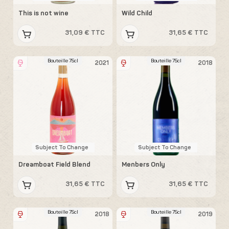
This is not wine
Wild Child
31,09 € TTC
31,65 € TTC
Bouteille 75cl
Bouteille 75cl
2021
2018
Subject To Change
Subject To Change
Dreamboat Field Blend
Menbers Only
31,65 € TTC
31,65 € TTC
Bouteille 75cl
Bouteille 75cl
2018
2019