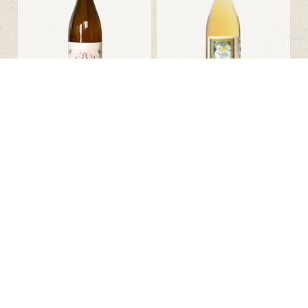
Phelan Farm / Brij Wines
Martha Stoumen
Grenache Rosé
Post Flirtation White
35,46 € TTC
35,70 € TTC
Bouteille 75cl
Bouteille 75cl
2018
2020
Subject To Change
Lady of Sunshine Wines
Egomaniac
Chene Vinyeard