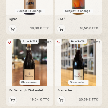
Subject To Change
Subject To Change
Syrah
ETA?
16,90 € TTC
18,52 € TTC
Bouteille 75cl
Bouteille 75cl
2020
2019
Glassmaker
Glassmaker
Mc Garraugh Zinfandel
Grenache
19,04 € TTC
20,59 € TTC