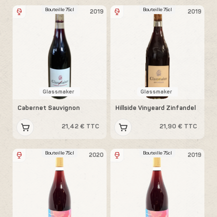
Bouteille 75cl
Bouteille 75cl
2019
2019
Glassmaker
Glassmaker
Cabernet Sauvignon
Hillside Vinyeard Zinfandel
21,42 € TTC
21,90 € TTC
Bouteille 75cl
Bouteille 75cl
2020
2019