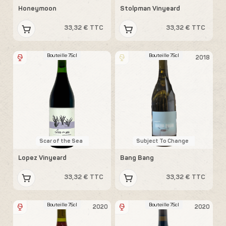
Honeymoon
Stolpman Vinyeard
33,32 € TTC
33,32 € TTC
Bouteille 75cl
Bouteille 75cl
2018
Scar of the Sea
Subject To Change
Lopez Vinyeard
Bang Bang
33,32 € TTC
33,32 € TTC
Bouteille 75cl
Bouteille 75cl
2020
2020