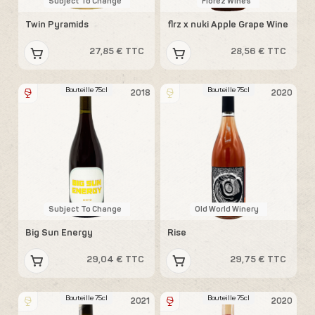
Subject To Change
Florez Wines
Twin Pyramids
flrz x nuki Apple Grape Wine
27,85 € TTC
28,56 € TTC
Bouteille 75cl
Bouteille 75cl
2018
2020
Subject To Change
Old World Winery
Big Sun Energy
Rise
29,04 € TTC
29,75 € TTC
Bouteille 75cl
Bouteille 75cl
2021
2020