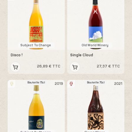
Subject To Change
Old World Winery
Disco !
Single Cloud
26,89 € TTC
27,37 € TTC
Bouteille 75cl
Bouteille 75cl
2019
2021