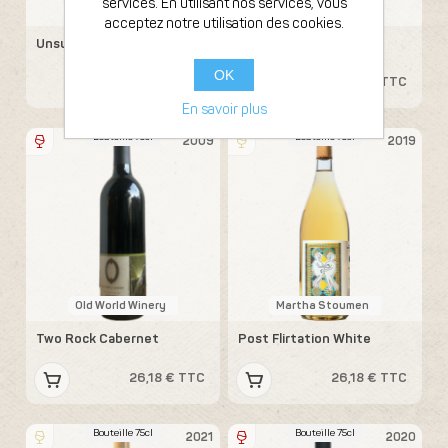
services. En utilisant nos services, vous
Subject To Change
Old World Winery
acceptez notre utilisation des cookies.
Unsung Hero
Merlot dry Creek
OK
25,47 € TTC
26,18 € TTC
En savoir plus
Bouteille 75cl
Bouteille 75cl
2009
2019
Old World Winery
Martha Stoumen
Two Rock Cabernet
Post Flirtation White
26,18 € TTC
26,18 € TTC
Bouteille 75cl
Bouteille 75cl
2021
2020