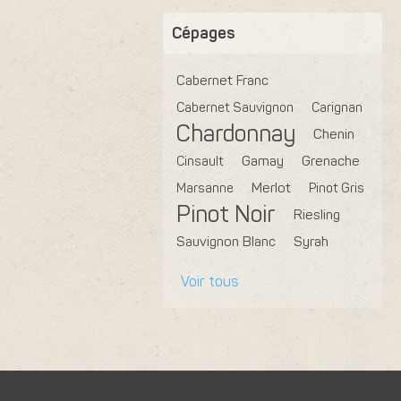
Cépages
Cabernet Franc
Cabernet Sauvignon
Carignan
Chardonnay
Chenin
Cinsault
Gamay
Grenache
Marsanne
Merlot
Pinot Gris
Pinot Noir
Riesling
Sauvignon Blanc
Syrah
Voir tous