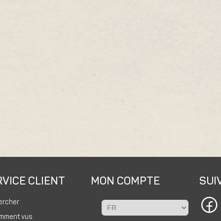
VICE CLIENT
MON COMPTE
SUI
ercher
mment vus