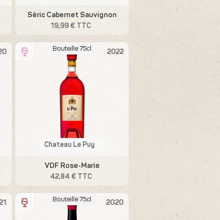
Séric Cabernet Sauvignon
19,99 € TTC
Bouteille 75cl
20
2022
Chateau Le Puy
VDF Rose-Marie
42,84 € TTC
Bouteille 75cl
21
2020