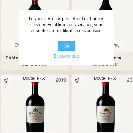
Les cookies nous permettent d'offrir nos
services. En utilisant nos services, vous
acceptez notre utilisation des cookies.
Château Labegorce
Chateau Le Puy
OK
En savoir plus
Château Labegorce Margaux
VDF Barthélemy
65,45 € TTC
107,10 € TTC
Bouteille 75cl
Bouteille 75cl
2019
20