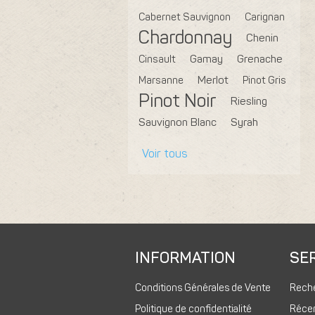
Cabernet Sauvignon
Carignan
Chardonnay
Chenin
Cinsault
Gamay
Grenache
Marsanne
Merlot
Pinot Gris
Pinot Noir
Riesling
Sauvignon Blanc
Syrah
Voir tous
INFORMATION
SER
Conditions Générales de Vente
Rech
Politique de confidentialité
Réce