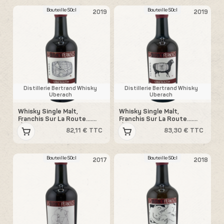
Bouteille 50cl
Bouteille 50cl
2019
2019
Distillerie Bertrand Whisky
Distillerie Bertrand Whisky
Uberach
Uberach
Whisky Single Malt,
Whisky Single Malt,
Franchis Sur La Route….
Franchis Sur La Route….
(Èlevage dans une barrique
(Èlevage dans une barrique
82,11 € TTC
83,30 € TTC
du Domaine Selosse)
du Domaine Ostertag)
Bouteille 50cl
Bouteille 50cl
2017
2018