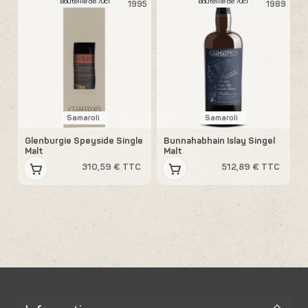
Bouteille de 70cl
Bouteille de 70cl
1995
1989
Samaroli
Samaroli
Glenburgie Speyside Single
Bunnahabhain Islay Singel
Malt
Malt
310,59 € TTC
512,89 € TTC