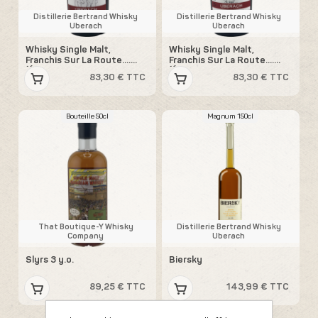
Distillerie Bertrand Whisky
Distillerie Bertrand Whisky
Uberach
Uberach
Whisky Single Malt,
Whisky Single Malt,
Franchis Sur La Route….
Franchis Sur La Route….
(Élevage dans une barrique
(Élevage dans une barrique
83,30 € TTC
83,30 € TTC
du Domaine Jean-Marc
du Domaine Grosperrin)
Brignot)
Bouteille 50cl
Magnum 150cl
That Boutique-Y Whisky
Distillerie Bertrand Whisky
Company
Uberach
Slyrs 3 y.o.
Biersky
89,25 € TTC
143,99 € TTC