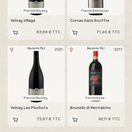
Pierrick Bouley
Franck Balthazar
Volnay Village
Cornas Sans Souffre
63,66 € TTC
71,40 € TTC
Bouteille 75cl
Bouteille 75cl
2021
2017
Pierrick Bouley
Fonterenza
Volnay Les Pluchots
Brunello di Montalcino
75,67 € TTC
82,11 € TTC