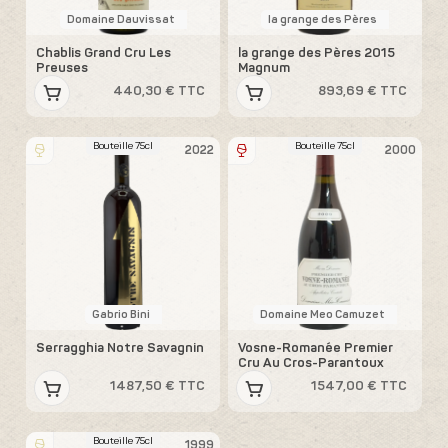
Domaine Dauvissat
la grange des Pères
Chablis Grand Cru Les
la grange des Pères 2015
Preuses
Magnum
440,30 € TTC
893,69 € TTC
Bouteille 75cl
Bouteille 75cl
2022
2000
Gabrio Bini
Domaine Meo Camuzet
Serragghia Notre Savagnin
Vosne-Romanée Premier
Cru Au Cros-Parantoux
1487,50 € TTC
1547,00 € TTC
Bouteille 75cl
1999