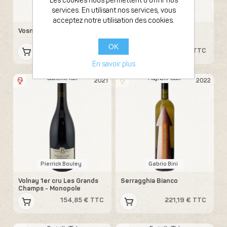
Les cookies nous permettent d'offrir nos
services. En utilisant nos services, vous
Pierre Girardin
Pierre Girardin
acceptez notre utilisation des cookies.
Vosne Romanée
Pommard 1er cru Les
Grands Epenots
OK
125,19 € TTC
143,99 € TTC
En savoir plus
Bouteille 75cl
Magnum 150cl
2021
2022
Pierrick Bouley
Gabrio Bini
Volnay 1er cru Les Grands
Serragghia Bianco
Champs - Monopole
154,85 € TTC
221,19 € TTC