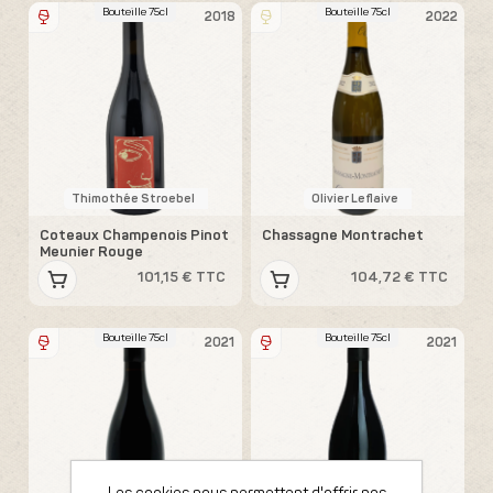
Bouteille 75cl
Bouteille 75cl
2018
2022
Thimothée Stroebel
Olivier Leflaive
Coteaux Champenois Pinot
Chassagne Montrachet
Meunier Rouge
101,15 € TTC
104,72 € TTC
Bouteille 75cl
Bouteille 75cl
2021
2021