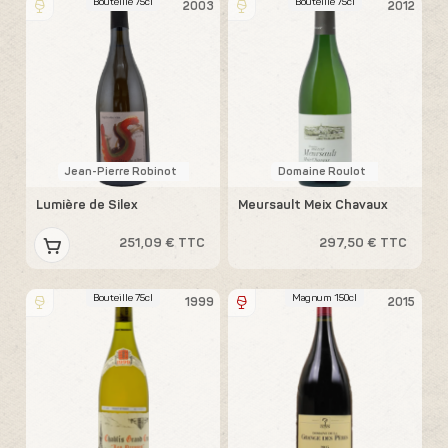
Bouteille 75cl
Bouteille 75cl
2003
2012
Jean-Pierre Robinot
Domaine Roulot
Lumière de Silex
Meursault Meix Chavaux
251,09 € TTC
297,50 € TTC
Bouteille 75cl
Magnum 150cl
1999
2015