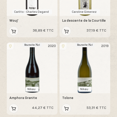
Carlito - Charles Dagand
Caroline Gimenez
Wouj'
La descente de la Courtille
36,89 € TTC
37,19 € TTC
Bouteille 75cl
Bouteille 75cl
2020
2019
Nikau
Nikau
Amphora Granite
Tolone
44,27 € TTC
53,31 € TTC