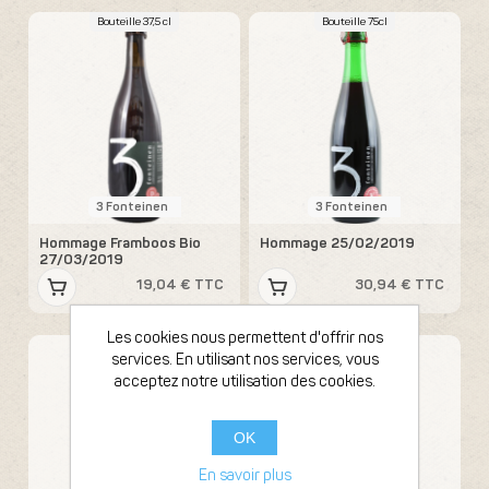
Bouteille 37,5 cl
Bouteille 75cl
3 Fonteinen
3 Fonteinen
Hommage Framboos Bio
Hommage 25/02/2019
27/03/2019
19,04 € TTC
30,94 € TTC
Les cookies nous permettent d'offrir nos
Bouteille 75cl
Bouteille 75cl
services. En utilisant nos services, vous
acceptez notre utilisation des cookies.
OK
En savoir plus