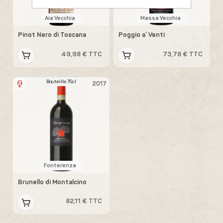
Aia Vecchia
Massa Vecchia
Pinot Nero di Toscana
Poggio a` Venti
49,98 € TTC
73,78 € TTC
Bouteille 75cl
2017
Fonterenza
Brunello di Montalcino
82,11 € TTC