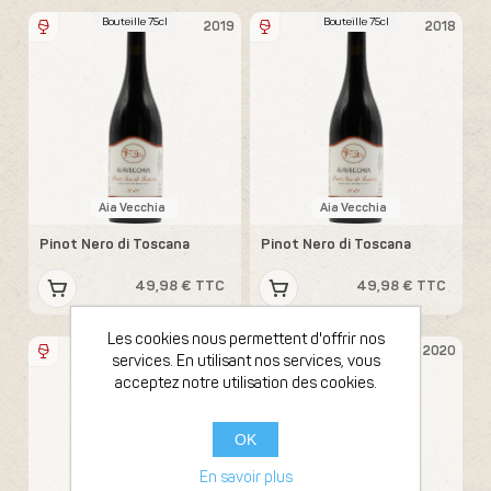
Bouteille 75cl
Bouteille 75cl
2019
2018
Aia Vecchia
Aia Vecchia
Pinot Nero di Toscana
Pinot Nero di Toscana
49,98 € TTC
49,98 € TTC
Les cookies nous permettent d'offrir nos
Bouteille 75cl
Bouteille 75cl
2020
2020
services. En utilisant nos services, vous
acceptez notre utilisation des cookies.
OK
En savoir plus