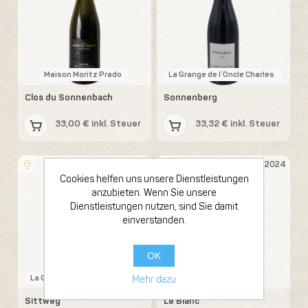
Maison Moritz Prado
La Grange de l´Oncle Charles
Clos du Sonnenbach
Sonnenberg
33,00 € inkl. Steuer
33,32 € inkl. Steuer
Flasche 75cl
Flasche 75cl
2018
2024
Cookies helfen uns unsere Dienstleistungen
anzubieten. Wenn Sie unsere
Dienstleistungen nutzen, sind Sie damit
einverstanden.
OK
La Grange de l´Oncle Charles
Pierre Weber
Mehr dazu
Sittweg
Le Blanc