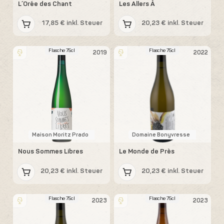
L´Orée des Chant
Les Allers À
17,85 € inkl. Steuer
20,23 € inkl. Steuer
Flasche 75cl
Flasche 75cl
2019
2022
Maison Moritz Prado
Domaine Bonyvresse
Nous Sommes Libres
Le Monde de Près
20,23 € inkl. Steuer
20,23 € inkl. Steuer
Flasche 75cl
Flasche 75cl
2023
2023