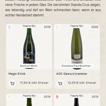
reine Frische in jedem Glas. Die berühmten Grands Crus zeigen,
wie lebendig und tief ein Wein schmecken kann, wenn er aus
echter Handarbeit stammt.
Flasche 75cl
Flasche 75cl
2018
2022
Sons of Wine
Domaine Paul Buecher
Magic Stick
AOC Gewurztraminer
11,90 € inkl. Steuer
12,33 € inkl. Steuer
Flasche 75cl
Flasche 75cl
2019
2019