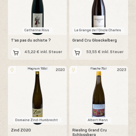
Catherine Riss
La Grange de l´Oncle Charles
T'as pas du schiste ?
Grand Cru Gloeckelberg
45,22 € inkl. Steuer
53,55 € inkl. Steuer
Magnum 150cl
Flasche 75cl
2020
2023
Domaine Zind-Humbrecht
Albert Mann
Zind Z020
Riesling Grand Cru
Schlossberg