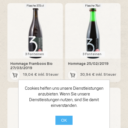
Flasche 37,5 cl
Flasche 75cl
3 Fonteinen
3 Fonteinen
Hommage Framboos Bio
Hommage 25/02/2019
27/03/2019
19,04 € inkl. Steuer
30,94 € inkl. Steuer
Cookies helfen uns unsere Dienstleistungen
Flasche 75cl
Flasche 75cl
anzubieten. Wenn Sie unsere
Dienstleistungen nutzen, sind Sie damit
einverstanden.
OK