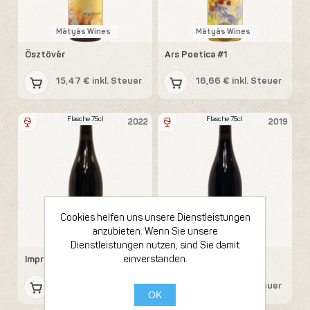
Mátyás Wines
Mátyás Wines
Ösztövér
Ars Poetica #1
15,47 € inkl. Steuer
16,66 € inkl. Steuer
Flasche 75cl
Flasche 75cl
2022
2019
Cookies helfen uns unsere Dienstleistungen
anzubieten. Wenn Sie unsere
Mátyás Wines
Mátyás Wines
Dienstleistungen nutzen, sind Sie damit
einverstanden.
Impressio
Somlyó
16,66 € inkl. Steuer
17,85 € inkl. Steuer
OK