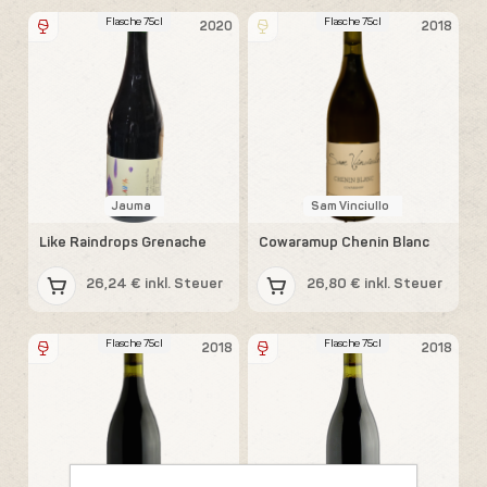
Flasche 75cl
Flasche 75cl
2020
2018
Jauma
Sam Vinciullo
Like Raindrops Grenache
Cowaramup Chenin Blanc
26,24 € inkl. Steuer
26,80 € inkl. Steuer
Flasche 75cl
Flasche 75cl
2018
2018