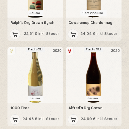
Jauma
Sam Vinciullo
Ralph´s Dry Grown Syrah
Cowaramup Chardonnay
22,61 € inkl. Steuer
24,04 € inkl. Steuer
Flasche 75cl
Flasche 75cl
2020
2020
Jauma
Jauma
1000 Fires
Alfred´s Dry Grown
24,43 € inkl. Steuer
24,99 € inkl. Steuer