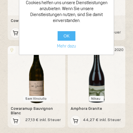
Cookies helfen uns unsere Dienstleistungen
anzubieten. Wenn Sie unsere
Sam Vinciullo
Sam Vinciullo
Dienstleistungen nutzen, sind Sie damit
einverstanden.
Cowaramup Red
Cowaramup Red/White
26,80 € inkl. Steuer
27,13 € inkl. Steuer
OK
Mehr dazu
Flasche 75cl
Flasche 75cl
2018
2020
Sam Vinciullo
Nikau
Cowaramup Sauvignon
Amphora Granite
Blanc
27,13 € inkl. Steuer
44,27 € inkl. Steuer