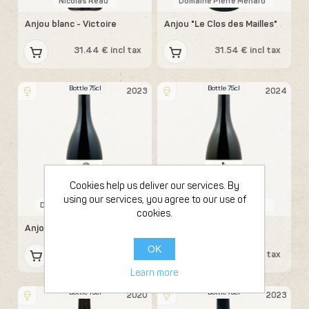
Nicolas Reau
Domaine Pierre Ménard
Anjou blanc - Victoire
Anjou "Le Clos des Mailles"
31.44 € incl tax
31.54 € incl tax
Bottle 75cl
Bottle 75cl
2023
2024
Cookies help us deliver our services. By
using our services, you agree to our use of
Domaine Pierre Ménard
Domaine Pierre Ménard
cookies.
Anjou "Orion Alpha"
Anjou "La Varenne de
Chanzé"
OK
32.72 € incl tax
32.72 € incl tax
Learn more
Bottle 75cl
Bottle 75cl
2020
2023