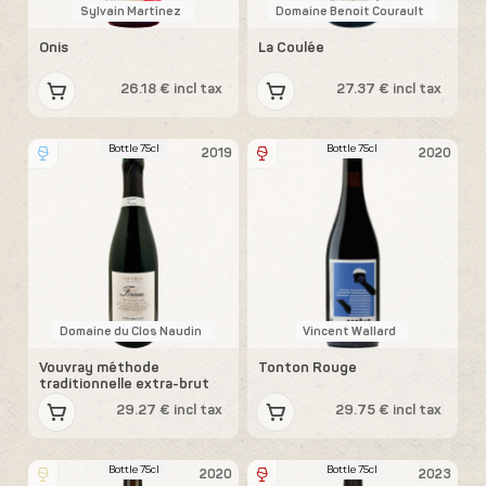
Sylvain Martínez
Domaine Benoit Courault
Onis
La Coulée
26.18 € incl tax
27.37 € incl tax
Bottle 75cl
Bottle 75cl
2019
2020
Domaine du Clos Naudin
Vincent Wallard
Vouvray méthode
Tonton Rouge
traditionnelle extra-brut
29.27 € incl tax
29.75 € incl tax
Bottle 75cl
Bottle 75cl
2020
2023