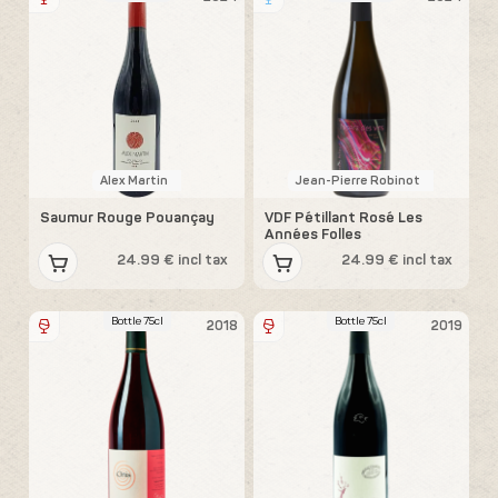
Alex Martin
Jean-Pierre Robinot
Saumur Rouge Pouançay
VDF Pétillant Rosé Les
Années Folles
24.99 € incl tax
24.99 € incl tax
Bottle 75cl
Bottle 75cl
2018
2019