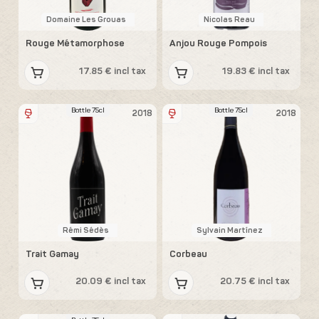
Domaine Les Grouas
Nicolas Reau
Rouge Métamorphose
Anjou Rouge Pompois
17.85 € incl tax
19.83 € incl tax
Bottle 75cl
Bottle 75cl
2018
2018
Rémi Sédès
Sylvain Martínez
Trait Gamay
Corbeau
20.09 € incl tax
20.75 € incl tax