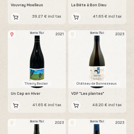
Vouvray Moelleux
La Bête à Bon Dieu
39.27 € incl tax
41.65 € incl tax
Bottle 75cl
Bottle 75cl
2021
2023
Thierry Beclair
Château de Bonnezeaux
Un Cep en Hiver
VDF "Les plantes"
41.65 € incl tax
48.20 € incl tax
Bottle 75cl
Bottle 75cl
2023
2023