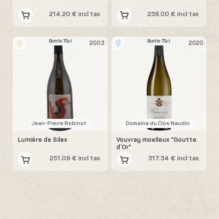
214.20 € incl tax
238.00 € incl tax
Bottle 75cl
Bottle 75cl
2003
2020
Jean-Pierre Robinot
Domaine du Clos Naudin
Lumière de Silex
Vouvray moelleux "Goutte
d´Or"
251.09 € incl tax
317.34 € incl tax