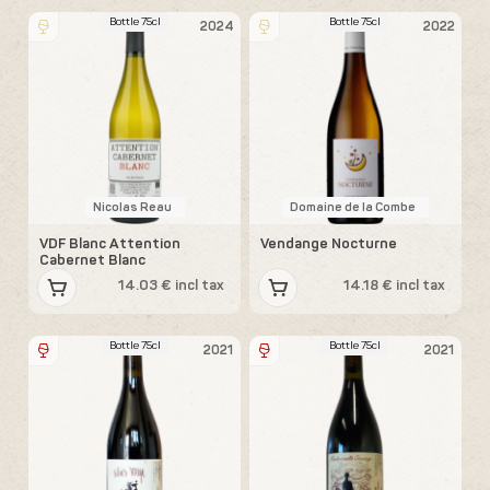
Bottle 75cl
Bottle 75cl
2024
2022
Nicolas Reau
Domaine de la Combe
VDF Blanc Attention
Vendange Nocturne
Cabernet Blanc
14.03 € incl tax
14.18 € incl tax
Bottle 75cl
Bottle 75cl
2021
2021