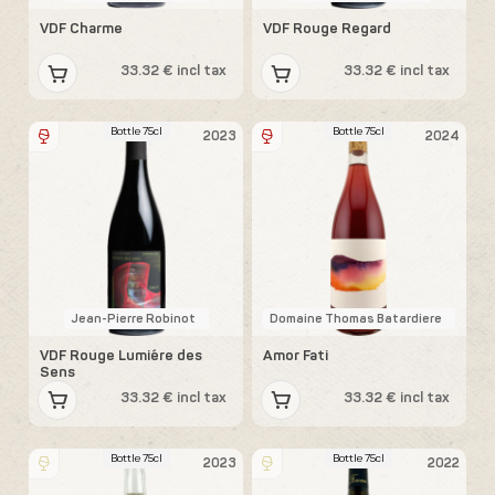
VDF Charme
VDF Rouge Regard
33.32 € incl tax
33.32 € incl tax
Bottle 75cl
Bottle 75cl
2023
2024
Jean-Pierre Robinot
Domaine Thomas Batardiere
VDF Rouge Lumiére des
Amor Fati
Sens
33.32 € incl tax
33.32 € incl tax
Bottle 75cl
Bottle 75cl
2023
2022