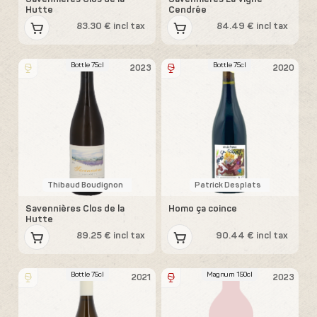
Hutte
Cendrée
83.30 € incl tax
84.49 € incl tax
Bottle 75cl
Bottle 75cl
2023
2020
Thibaud Boudignon
Patrick Desplats
Savennières Clos de la
Homo ça coince
Hutte
89.25 € incl tax
90.44 € incl tax
Bottle 75cl
Magnum 150cl
2021
2023