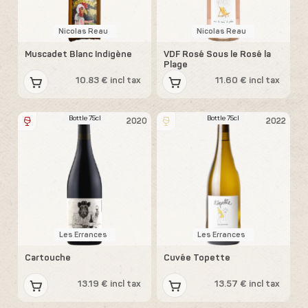
Nicolas Reau
Nicolas Reau
Muscadet Blanc Indigène
VDF Rosé Sous le Rosé la
Plage
10.83 € incl tax
11.60 € incl tax
Bottle 75cl
Bottle 75cl
2020
2022
Les Errances
Les Errances
Cartouche
Cuvée Topette
13.19 € incl tax
13.57 € incl tax