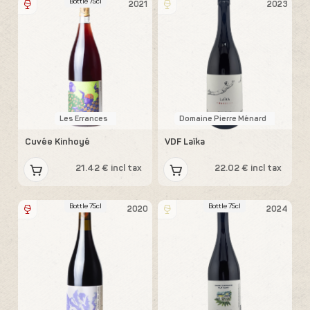
Bottle 75cl
2021
2023
Les Errances
Domaine Pierre Ménard
Cuvée Kinhoyé
VDF Laïka
21.42 € incl tax
22.02 € incl tax
Bottle 75cl
Bottle 75cl
2020
2024