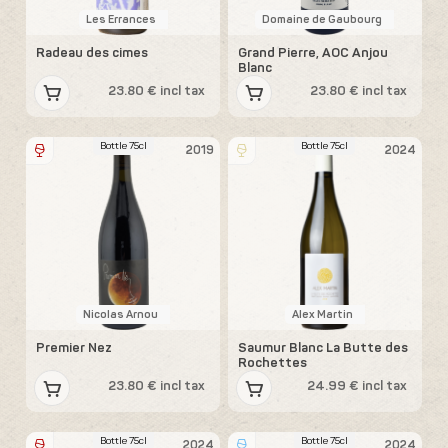
Les Errances
Domaine de Gaubourg
Radeau des cimes
Grand Pierre, AOC Anjou
Blanc
23.80 € incl tax
23.80 € incl tax
Bottle 75cl
Bottle 75cl
2019
2024
Nicolas Arnou
Alex Martin
Premier Nez
Saumur Blanc La Butte des
Rochettes
23.80 € incl tax
24.99 € incl tax
Bottle 75cl
Bottle 75cl
2024
2024