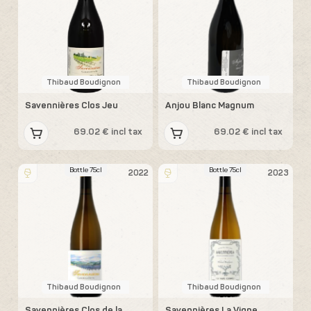
Thibaud Boudignon
Thibaud Boudignon
Savennières Clos Jeu
Anjou Blanc Magnum
69.02 € incl tax
69.02 € incl tax
Bottle 75cl
Bottle 75cl
2022
2023
Thibaud Boudignon
Thibaud Boudignon
Savennières Clos de la
Savennières La Vigne