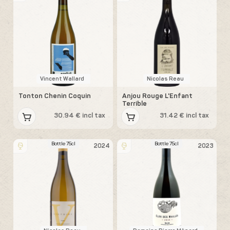
Vincent Wallard
Nicolas Reau
Tonton Chenin Coquin
Anjou Rouge L'Enfant
Terrible
30.94 € incl tax
31.42 € incl tax
Bottle 75cl
Bottle 75cl
2024
2023