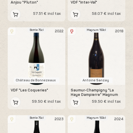
Anjou "Pluton"
VDF "Inter-Val"
57.51 € incl tax
58.07 € incl tax
Bottle 75cl
Magnum 150cl
2022
2018
Château de Bonnezeaux
Antoine Sanzay
VDF "Les Coqueries"
Saumur-Champigny "La
Haye Dampierre" Magnum
59.50 € incl tax
59.50 € incl tax
Bottle 75cl
Magnum 150cl
2023
2024