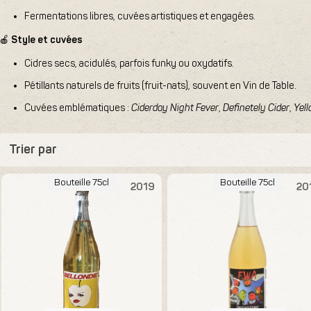
Fermentations libres, cuvées artistiques et engagées.
🍎
Style et cuvées
Cidres secs, acidulés, parfois funky ou oxydatifs.
Pétillants naturels de fruits (fruit-nats), souvent en Vin de Table.
Cuvées emblématiques :
Ciderday Night Fever
,
Definetely Cider
,
Yell
Trier par
Bouteille 75cl
Bouteille 75cl
2019
20