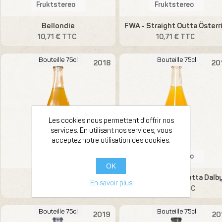
Fruktstereo
Fruktstereo
Bellondie
10,71 € TTC
10,71 € TTC
Bouteille 75cl
Bouteille 75cl
2018
20
Les cookies nous permettent d'offrir nos
services. En utilisant nos services, vous
acceptez notre utilisation des cookies.
Fruktstereo
Fruktstereo
OK
Apple Road
FWA - Straight Outta Dalb
En savoir plus
13,09 € TTC
13,09 € TTC
Bouteille 75cl
Bouteille 75cl
2019
20