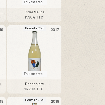
Fruktstereo
FWA - Straight Outta Österrike
Cider Maybe
11,90 € TTC
Bouteille 75cl
19
2017
Fruktstereo
y
Decencidre
16,20 € TTC
Bouteille 75cl
18
2018