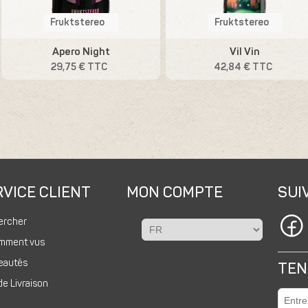
Fruktstereo
Fruktstereo
Apero Night
Vil Vin
29,75 € TTC
42,84 € TTC
VICE CLIENT
MON COMPTE
SUI
ercher
mment vus
eautés
TEN
de Livraison