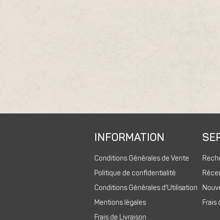
INFORMATION
SER
Conditions Générales de Vente
Rech
Politique de confidentialité
Réce
Conditions Générales d'Utilisation
Nouv
Mentions légales
Frais 
Frais de Livraison