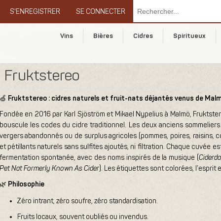
S'ENREGISTRER
SE CONNECTER
Vins
Bières
Cidres
Spiritueux
Fruktstereo
🍏
Fruktstereo : cidres naturels et fruit-nats déjantés venus de Mal
Fondée en 2016 par Karl Sjöström et Mikael Nypelius à Malmö, Fruktster
bouscule les codes du cidre traditionnel. Les deux anciens sommeliers 
vergers abandonnés ou de surplus agricoles (pommes, poires, raisins, co
et pétillants naturels sans sulfites ajoutés, ni filtration. Chaque cuvée
fermentation spontanée, avec des noms inspirés de la musique (
Ciderda
Pet Nat Formerly Known As Cider
). Les étiquettes sont colorées, l’esprit 
🌿
Philosophie
Zéro intrant, zéro soufre, zéro standardisation.
Fruits locaux, souvent oubliés ou invendus.