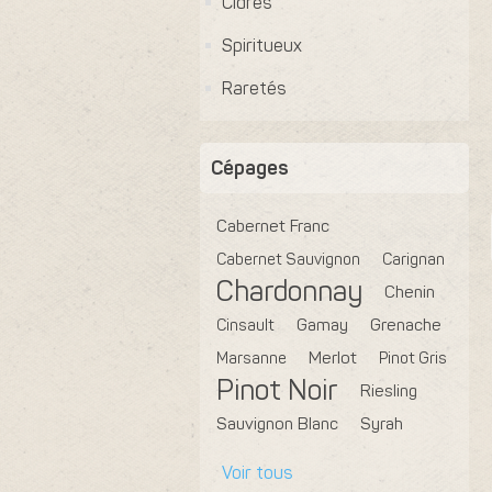
Cidres
Spiritueux
Raretés
Cépages
Cabernet Franc
Cabernet Sauvignon
Carignan
Chardonnay
Chenin
Cinsault
Gamay
Grenache
Marsanne
Merlot
Pinot Gris
Pinot Noir
Riesling
Sauvignon Blanc
Syrah
Voir tous