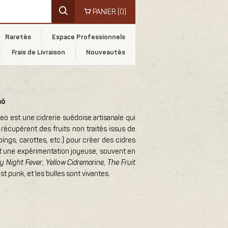
PANIER
(0)
Raretés
Espace Professionnels
Frais de Livraison
Nouveautés
mö
eo est une cidrerie suédoise artisanale qui
récupèrent des fruits non traités issus de
ings, carottes, etc.) pour créer des cidres
 est une expérimentation joyeuse, souvent en
y Night Fever
,
Yellow Cidremarine
,
The Fruit
est punk, et les bulles sont vivantes.