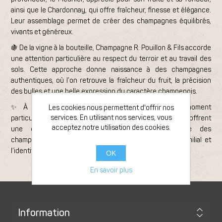
ainsi que le Chardonnay, qui offre fraîcheur, finesse et élégance.
Leur assemblage permet de créer des champagnes équilibrés,
vivants et généreux.
🍇 De la vigne à la bouteille, Champagne R. Pouillon & Fils accorde
une attention particulière au respect du terroir et au travail des
sols. Cette approche donne naissance à des champagnes
authentiques, où l’on retrouve la fraîcheur du fruit, la précision
des bulles et une belle expression du caractère champenois.
✨ À l’apéritif, lors d’un repas ou pour célébrer un moment
Les cookies nous permettent d'offrir nos
services. En utilisant nos services, vous
particulier, les cuvées de Champagne R. Pouillon & Fils offrent
acceptez notre utilisation des cookies.
une expérience raffinée et accessible. Découvre des
champagnes de caractère, portés par le savoir-faire familial et
l’identité unique de la Vallée de la Marne.
OK
En savoir plus
Information