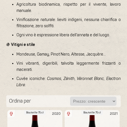
Agricoltura biodinamica, rispetto per il vivente, lavoro
manuale.
Vinificazione naturale: lieviti indigeni, nessuna chiarifica o
filtrazione, zero solfiti.
Ogni vino è espressione libera dell’annata e del luogo.
🍇
Vitigni e stile
Mondeuse, Gamay, Pinot Nero, Altesse, Jacquère…
Vini vibranti, digeribili, talvolta leggermente frizzanti o
macerati.
Cuvée iconiche:
Cosmos
,
Zénith
,
Véronnet Blanc
,
Electron
Libre
.
Ordina per
Bouteille 75 cl
Bouteille 75 cl
2020
2021