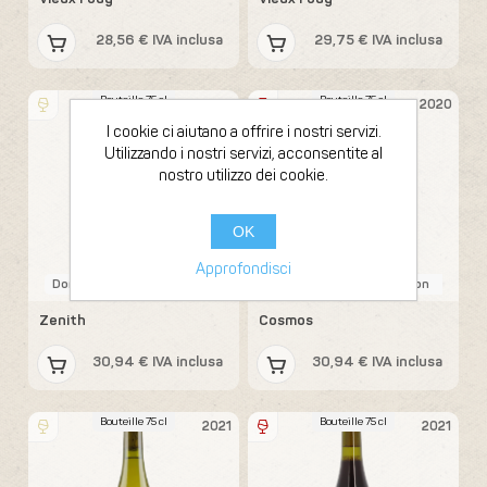
28,56 € IVA inclusa
29,75 € IVA inclusa
Bouteille 75 cl
Bouteille 75 cl
2021
2020
I cookie ci aiutano a offrire i nostri servizi.
Utilizzando i nostri servizi, acconsentite al
nostro utilizzo dei cookie.
OK
Approfondisci
Domaine Corentin Houillon
Domaine Corentin Houillon
Zenith
Cosmos
30,94 € IVA inclusa
30,94 € IVA inclusa
Bouteille 75 cl
Bouteille 75 cl
2021
2021