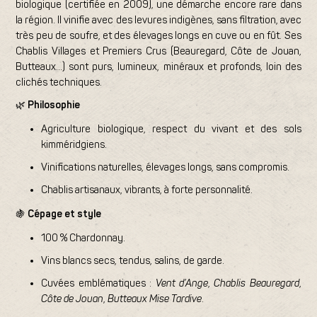
biologique (certifiée en 2009), une démarche encore rare dans
la région. Il vinifie avec des levures indigènes, sans filtration, avec
très peu de soufre, et des élevages longs en cuve ou en fût. Ses
Chablis Villages et Premiers Crus (Beauregard, Côte de Jouan,
Butteaux…) sont purs, lumineux, minéraux et profonds, loin des
clichés techniques.
🌿
Philosophie
Agriculture biologique, respect du vivant et des sols
kimméridgiens.
Vinifications naturelles, élevages longs, sans compromis.
Chablis artisanaux, vibrants, à forte personnalité.
🍇
Cépage et style
100 % Chardonnay.
Vins blancs secs, tendus, salins, de garde.
Cuvées emblématiques :
Vent d’Ange
,
Chablis Beauregard
,
Côte de Jouan
,
Butteaux Mise Tardive
.