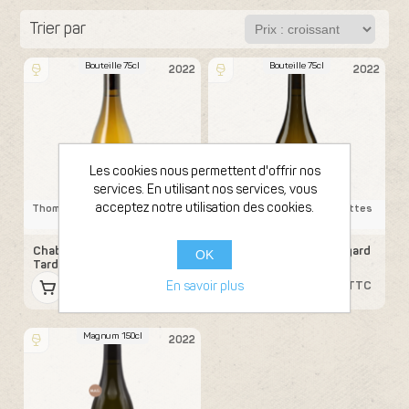
Trier par
Bouteille 75cl
Bouteille 75cl
2022
2022
Les cookies nous permettent d'offrir nos
services. En utilisant nos services, vous
acceptez notre utilisation des cookies.
Thomas Pico - Domaine Pattes
Thomas Pico - Domaine Pattes
Loup
Loup
Chablis Vent d´Ange Mise
Chablis 1er Cru Beauregard
OK
Tardive
Mise Tardive
41,65 € TTC
71,40 € TTC
En savoir plus
Magnum 150cl
2022