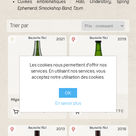
Cuvées emblématiques :
Halo
,
Understory
,
Spring
Ephemeral
,
Smockshop Band
,
Tzum
.
Trier par
Bouteille 75cl
Bouteille 75cl
2021
2019
Les cookies nous permettent d'offrir nos
services. En utilisant nos services, vous
acceptez notre utilisation des cookies.
Hiyu Farm
Hiyu Farm
OK
Hiyu Farm Floréal Cider
Tzum Elder
En savoir plus
34,51 € TTC
59,19 € TTC
Bouteille 75cl
Bouteille 75cl
2013
2018