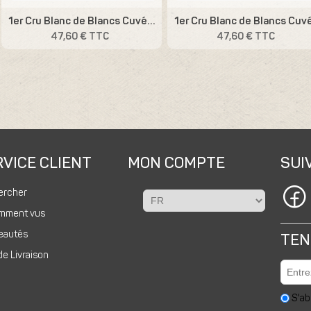
1er Cru Blanc de Blancs Cuvée Frimas R15
47,60 € TTC
47,60 € TTC
VICE CLIENT
MON COMPTE
SUI
ercher
mment vus
eautés
TEN
de Livraison
S'a