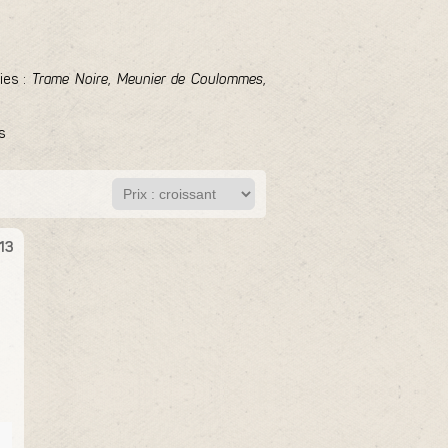
ies :
Trame Noire
,
Meunier de Coulommes
,
s
13