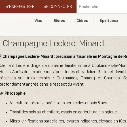
S'ENREGISTRER
SE CONNECTER
Vins
Bières
Cidres
Spiritueux
Champagne Leclere-Minard
🍾
Champagne Leclere-Minard : précision artisanale en Montagne de R
Clément Leclere dirige ce domaine familial situé à Coulommes-la-Mo
Reims. Après des expériences formatrices chez Julien Guillot et David L
réparties sur trois terroirs : Coulommes, Tramery et Courmas. S
profondément ancrée dans le respect du vivant.
🌿
Philosophie
Viticulture très raisonnée, sans herbicides depuis 5 ans.
Travail des sols au chenillard, essais en agriculture biologique.
Micro-vinifications parcellaires, levures indigènes, élevage en fûts