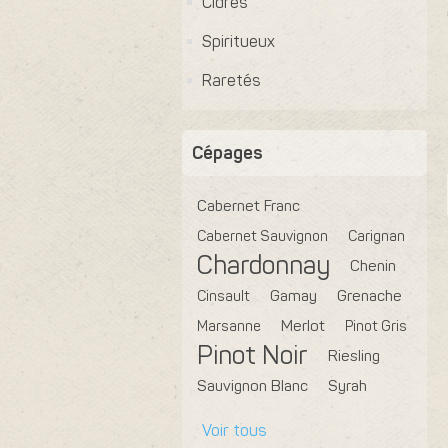
Cidres
Spiritueux
Raretés
Cépages
Cabernet Franc
Cabernet Sauvignon
Carignan
Chardonnay
Chenin
Cinsault
Gamay
Grenache
Marsanne
Merlot
Pinot Gris
Pinot Noir
Riesling
Sauvignon Blanc
Syrah
Voir tous