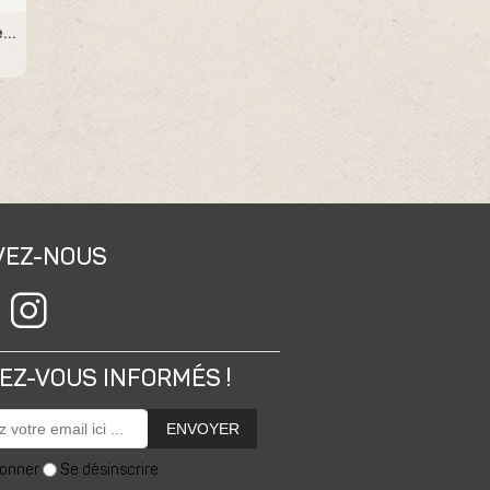
1er Cru Blanc de Blancs Cuvée Frimas R13
VEZ-NOUS
EZ-VOUS INFORMÉS !
ENVOYER
bonner
Se désinscrire