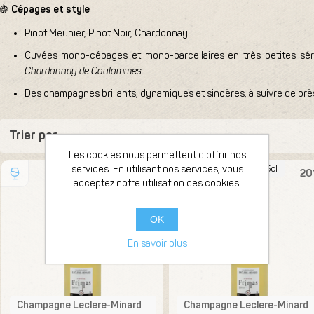
🍇
Cépages et style
Pinot Meunier, Pinot Noir, Chardonnay.
Cuvées mono-cépages et mono-parcellaires en très petites sér
Chardonnay de Coulommes
.
Des champagnes brillants, dynamiques et sincères, à suivre de prè
Trier par
Les cookies nous permettent d'offrir nos
Bouteille 75cl
services. En utilisant nos services, vous
Bouteille 75cl
2015
20
acceptez notre utilisation des cookies.
OK
En savoir plus
Champagne Leclere-Minard
Champagne Leclere-Minard