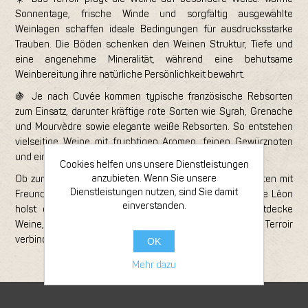
Sonnentage, frische Winde und sorgfältig ausgewählte
Weinlagen schaffen ideale Bedingungen für ausdrucksstarke
Trauben. Die Böden schenken den Weinen Struktur, Tiefe und
eine angenehme Mineralität, während eine behutsame
Weinbereitung ihre natürliche Persönlichkeit bewahrt.
🍇 Je nach Cuvée kommen typische französische Rebsorten
zum Einsatz, darunter kräftige rote Sorten wie Syrah, Grenache
und Mourvèdre sowie elegante weiße Rebsorten. So entstehen
vielseitige Weine mit fruchtigen Aromen, feinen Gewürznoten
und einem harmonischen Abgang.
Cookies helfen uns unsere Dienstleistungen
anzubieten. Wenn Sie unsere
Ob zum entspannten Abendessen, zu geselligen Momenten mit
Dienstleistungen nutzen, sind Sie damit
Freunden oder als besondere Geschenkidee: Mit Domaine Léon
einverstanden.
holst du dir französisches Lebensgefühl ins Glas. Entdecke
Weine, die unkomplizierten Genuss mit authentischem Terroir
verbinden.
OK
Mehr dazu