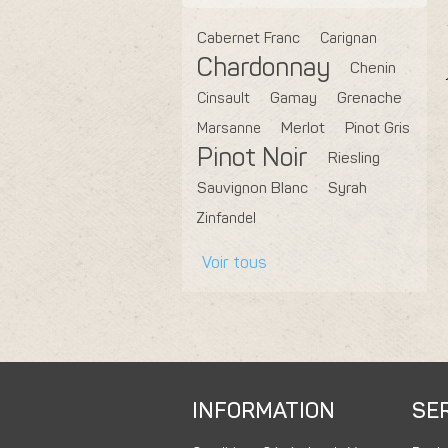
Cabernet Franc
Carignan
Chardonnay
Chenin
Cinsault
Gamay
Grenache
Marsanne
Merlot
Pinot Gris
Pinot Noir
Riesling
Sauvignon Blanc
Syrah
Zinfandel
Voir tous
INFORMATION
SER