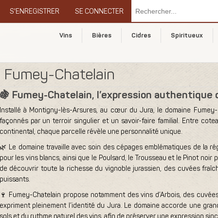
S'ENREGISTRER
SE CONNECTER
Vins
Bières
Cidres
Spiritueux
Fumey-Chatelain
🍇 Fumey-Chatelain, l’expression authentique 
Installé à Montigny-lès-Arsures, au cœur du Jura, le domaine Fumey-Ch
façonnés par un terroir singulier et un savoir-faire familial. Entre cot
continental, chaque parcelle révèle une personnalité unique.
🌿 Le domaine travaille avec soin des cépages emblématiques de la r
pour les vins blancs, ainsi que le Poulsard, le Trousseau et le Pinot noir
de découvrir toute la richesse du vignoble jurassien, des cuvées fraîc
puissants.
🍷 Fumey-Chatelain propose notamment des vins d’Arbois, des cuvées 
expriment pleinement l’identité du Jura. Le domaine accorde une gran
sols et du rythme naturel des vins, afin de préserver une expression sincè