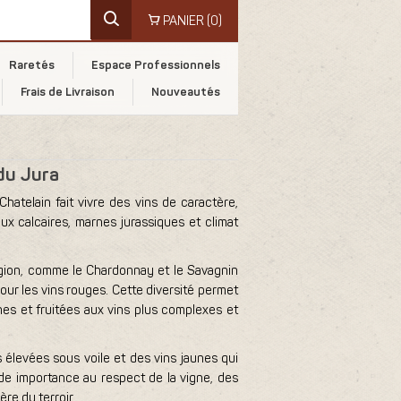
PANIER
(0)
Raretés
Espace Professionnels
Frais de Livraison
Nouveautés
du Jura
atelain fait vivre des vins de caractère,
eaux calcaires, marnes jurassiques et climat
égion, comme le Chardonnay et le Savagnin
 pour les vins rouges. Cette diversité permet
hes et fruitées aux vins plus complexes et
élevées sous voile et des vins jaunes qui
de importance au respect de la vigne, des
re du terroir.