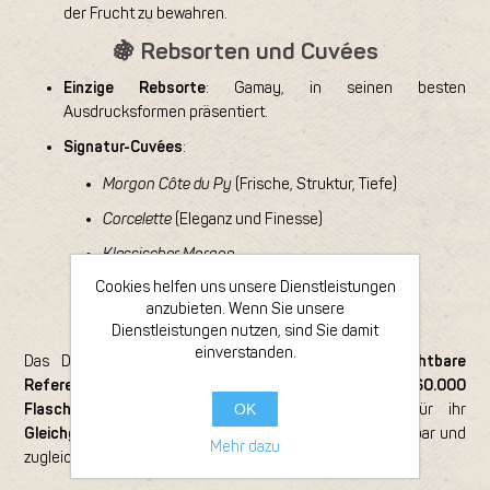
der Frucht zu bewahren.
🍇 Rebsorten und Cuvées
Einzige Rebsorte
: Gamay, in seinen besten
Ausdrucksformen präsentiert.
Signatur-Cuvées
:
Morgon Côte du Py
(Frische, Struktur, Tiefe)
Corcelette
(Eleganz und Finesse)
Klassischer Morgon
Cookies helfen uns unsere Dienstleistungen
Fleurie
(feine florale Note)
anzubieten. Wenn Sie unsere
✨ Signatur des Weinguts
Dienstleistungen nutzen, sind Sie damit
einverstanden.
Das Domaine Jean Foillard ist heute eine
unverzichtbare
Referenz im Beaujolais
, mit einer Produktion von etwa
60.000
OK
Flaschen pro Jahr
. Seine Weine sind bekannt für ihr
Gleichgewicht zwischen Frucht und Struktur
, jung trinkbar und
Mehr dazu
zugleich hervorragend lagerfähig.