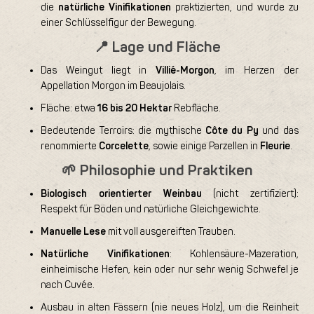
die
natürliche Vinifikationen
praktizierten, und wurde zu
einer Schlüsselfigur der Bewegung.
📍 Lage und Fläche
Das Weingut liegt in
Villié-Morgon
, im Herzen der
Appellation Morgon im Beaujolais.
Fläche: etwa
16 bis 20 Hektar
Rebfläche.
Bedeutende Terroirs: die mythische
Côte du Py
und das
renommierte
Corcelette
, sowie einige Parzellen in
Fleurie
.
🌱 Philosophie und Praktiken
Biologisch orientierter Weinbau
(nicht zertifiziert):
Respekt für Böden und natürliche Gleichgewichte.
Manuelle Lese
mit voll ausgereiften Trauben.
Natürliche Vinifikationen
: Kohlensäure-Mazeration,
einheimische Hefen, kein oder nur sehr wenig Schwefel je
nach Cuvée.
Ausbau in alten Fässern (nie neues Holz), um die Reinheit