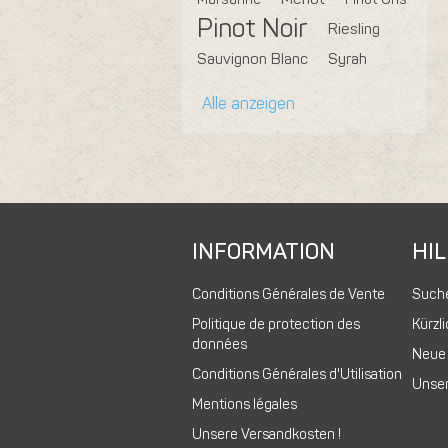
Pinot Noir
Riesling
Sauvignon Blanc
Syrah
Alle anzeigen
INFORMATION
HIL
Conditions Générales de Vente
Such
Politique de protection des
Kürzl
données
Neue
Conditions Générales d'Utilisation
Unser
Mentions légales
Unsere Versandkosten !