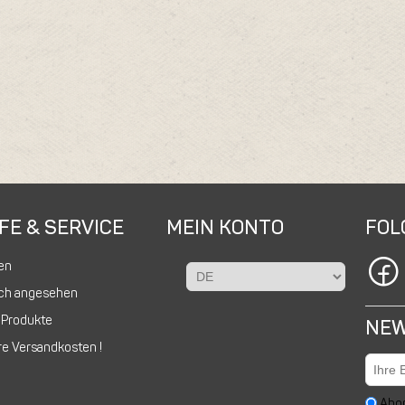
FE & SERVICE
MEIN KONTO
FOL
en
ich angesehen
 Produkte
NEW
e Versandkosten !
Abo