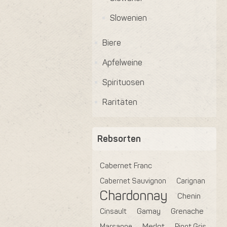
Slowenien
Biere
Apfelweine
Spirituosen
Raritäten
Rebsorten
Cabernet Franc
Cabernet Sauvignon
Carignan
Chardonnay
Chenin
Cinsault
Gamay
Grenache
Marsanne
Merlot
Pinot Gris