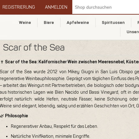
REGISTRIERUNG
ANMELDEN
Weine
Biere
Apfelweine
Spirituosen
Unser
Scar of the Sea
🍷
Scar of the Sea: Kalifornischer Wein zwischen Meeresnebel, Küst
Scar of the Sea wurde 2012 von Mikey Giugni in San Luis Obispo ge
regenerative Weinbauphilosophie. Geprägt vom täglichen Einfluss des Pa
– arbeitet das Weingut mit Partnerbetrieben, die biologisch oder biod
aus historischen Lagen wie Bien Nacido und Bassi Vineyard, oft in den
erfolgt natürlich: wilde Hefen, neutrale Fässer, keine Schönung oder 
Weine sind elegant, lebendig, salzig und erzählen Geschichten von Ort,
🌿
Philosophie
Regenerativer Anbau, Respekt für das Leben.
Natürliche Vinifikation, minimale Eingriffe.