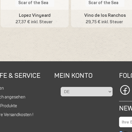
Scar of the Sea
Scar of the Sea
Lopez Vinyeard
Vino de los Ranchos
27,37 € inkl. Steuer
29,75 € inkl. Steuer
FE & SERVICE
MEIN KONTO
FOL
en
ich angesehen
 Produkte
NEW
e Versandkosten !