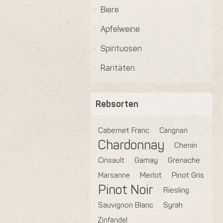
Biere
Apfelweine
Spirituosen
Raritäten
Rebsorten
Cabernet Franc
Carignan
Chardonnay
Chenin
Cinsault
Gamay
Grenache
Marsanne
Merlot
Pinot Gris
Pinot Noir
Riesling
Sauvignon Blanc
Syrah
Zinfandel