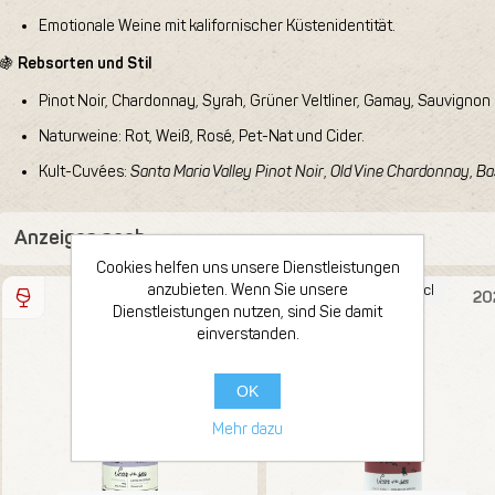
Emotionale Weine mit kalifornischer Küstenidentität.
🍇
Rebsorten und Stil
Pinot Noir, Chardonnay, Syrah, Grüner Veltliner, Gamay, Sauvignon
Naturweine: Rot, Weiß, Rosé, Pet-Nat und Cider.
Kult-Cuvées:
Santa Maria Valley Pinot Noir
,
Old Vine Chardonnay
,
Ba
Anzeigen nach
Cookies helfen uns unsere Dienstleistungen
anzubieten. Wenn Sie unsere
Flasche 75cl
Flasche 75cl
20
Dienstleistungen nutzen, sind Sie damit
einverstanden.
OK
Mehr dazu