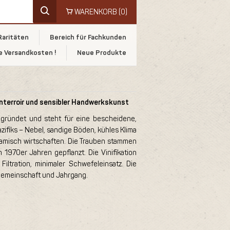
WARENKORB
(0)
Raritäten
Bereich für Fachkunden
e Versandkosten !
Neue Produkte
enterroir und sensibler Handwerkskunst
gründet und steht für eine bescheidene,
zifiks – Nebel, sandige Böden, kühles Klima
ynamisch wirtschaften. Die Trauben stammen
 1970er Jahren gepflanzt. Die Vinifikation
Filtration, minimaler Schwefeleinsatz. Die
 Gemeinschaft und Jahrgang.