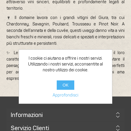
attraverso vini sinceri, equilibrati e profondamente legati al
territorio.
🍷 Il domaine lavora con i grandi vitigni del Giura, tra cui
Chardonnay, Savagnin, Poulsard, Trousseau e Pinot Noir. A
seconda dell’annata e della cuvée, questi uvaggi danno vita a vini
bianchi freschi e minerali, rossi delicati e speziati e interpretazioni
più strutturate e persistenti.
✨ Le bottiglie di Fabrice Dodane si distinguono per il loro
I cookie ci aiutano a offrire i nostri servizi.
carattere naturale, la finezza e la capacità di raccontare il
Utilizzando i nostri servizi, acconsentite al
paesaggio giurassiano. Sono vini da scoprire con calma, perfetti
nostro utilizzo dei cookie.
per accompagnare la cucina e per sorprendere chi ama
espressioni originali e autentiche.
OK
Approfondisci
Informazioni
Servizio Clienti