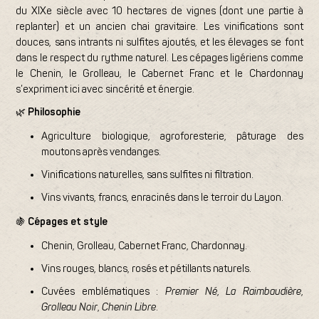
du XIXe siècle avec 10 hectares de vignes (dont une partie à
replanter) et un ancien chai gravitaire. Les vinifications sont
douces, sans intrants ni sulfites ajoutés, et les élevages se font
dans le respect du rythme naturel. Les cépages ligériens comme
le Chenin, le Grolleau, le Cabernet Franc et le Chardonnay
s’expriment ici avec sincérité et énergie.
🌿
Philosophie
Agriculture biologique, agroforesterie, pâturage des
moutons après vendanges.
Vinifications naturelles, sans sulfites ni filtration.
Vins vivants, francs, enracinés dans le terroir du Layon.
🍇
Cépages et style
Chenin, Grolleau, Cabernet Franc, Chardonnay.
Vins rouges, blancs, rosés et pétillants naturels.
Cuvées emblématiques :
Premier Né
,
La Raimbaudière
,
Grolleau Noir
,
Chenin Libre
.