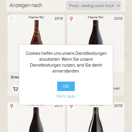
Anzeigen nach
Flasche 75cl
Flasche 75cl
2019
2019
Cookies helfen uns unsere Dienstleistungen
anzubieten. Wenn Sie unsere
Dienstleistungen nutzen, sind Sie damit
Enderle Moll
Enderle Moll
einverstanden.
Grauburgunder
Pinot Noir Liaison
OK
15,47 € inkl. Steuer
21,42 € inkl. Steuer
Mehr dazu
Flasche 75cl
Flasche 75cl
2017
2018