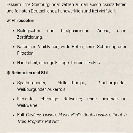
Fässern. Ihre Spätburgunder zählen zu den ausdrucksstärksten
und feinsten Deutschlands, handwerklich und frei vinifiziert.
🌿
Philosophie
Biologischer und biodynamischer Anbau, ohne
Zertifizierung.
Natürliche Vinifikation, wilde Hefen, keine Schönung oder
Filtration.
Handarbeit, niedrige Erträge, Terroir im Fokus.
🍇
Rebsorten und Stil
Spätburgunder, Müller-Thurgau, Grauburgunder,
Weißburgunder, Auxerrois.
Elegante, lebendige Rotweine; reine, mineralische
Weißweine.
Kult-Cuvées:
Liaison
,
Muschelkalk
,
Buntsandstein
,
Pinot à
Trois
,
Propeller Pet Nat
.