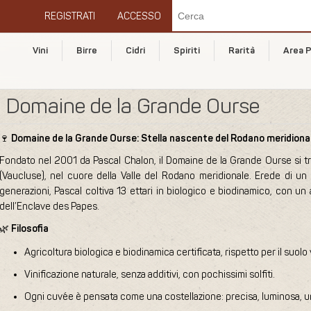
REGISTRATI
ACCESSO
Vini
Birre
Cidri
Spiriti
Rarità
Area P
Domaine de la Grande Ourse
🍷
Domaine de la Grande Ourse: Stella nascente del Rodano meridiona
Fondato nel 2001 da Pascal Chalon, il Domaine de la Grande Ourse si tr
(Vaucluse), nel cuore della Valle del Rodano meridionale. Erede di un
generazioni, Pascal coltiva 13 ettari in biologico e biodinamico, con un a
dell’Enclave des Papes.
🌿
Filosofia
Agricoltura biologica e biodinamica certificata, rispetto per il suolo 
Vinificazione naturale, senza additivi, con pochissimi solfiti.
Ogni cuvée è pensata come una costellazione: precisa, luminosa, u