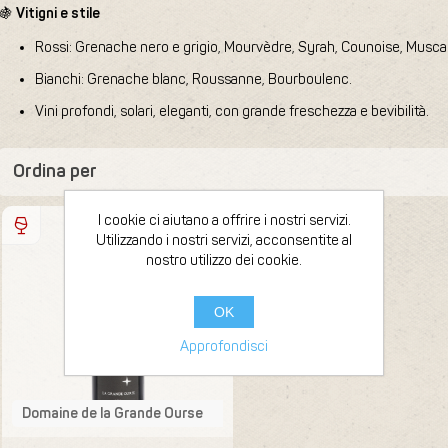
🍇
Vitigni e stile
Rossi: Grenache nero e grigio, Mourvèdre, Syrah, Counoise, Muscard
Bianchi: Grenache blanc, Roussanne, Bourboulenc.
Vini profondi, solari, eleganti, con grande freschezza e bevibilità.
Ordina per
Bouteille 75 cl
I cookie ci aiutano a offrire i nostri servizi.
2020
Utilizzando i nostri servizi, acconsentite al
nostro utilizzo dei cookie.
OK
Approfondisci
Domaine de la Grande Ourse