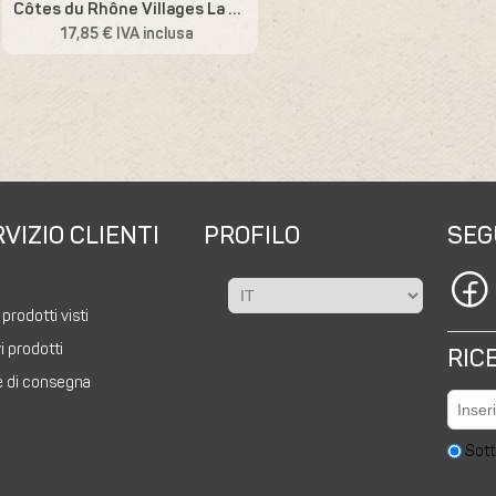
Côtes du Rhône Villages La Petite Ourse
17,85 € IVA inclusa
VIZIO CLIENTI
PROFILO
SEG
a
 prodotti visti
i prodotti
RIC
fe di consegna
Sott