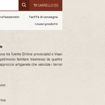
CARRELLO
(0)
rofessionisti
Tariffe di consegna
I nuovi prodotti
le
ova tra Tulette (Drôme provenzale) e Visan
 patrimonio familiare trasmesso da quattro
pproccio artigianale che valorizza i terroir
vivo.
nica.