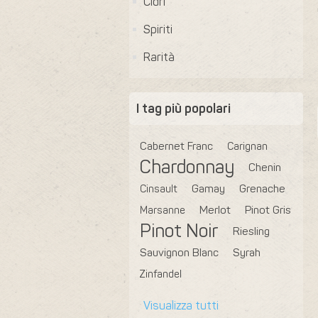
Cidri
Spiriti
Rarità
I tag più popolari
Cabernet Franc
Carignan
Chardonnay
Chenin
Cinsault
Gamay
Grenache
Marsanne
Merlot
Pinot Gris
Pinot Noir
Riesling
Sauvignon Blanc
Syrah
Zinfandel
Visualizza tutti