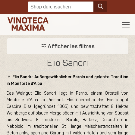
Afficher les filtres
Elio Sandri
🍷
Elio Sandri: Außergewöhnlicher Barolo und gelebte Tradition
in Monforte d’Alba
Das Weingut Elio Sandri liegt in Perno, einem Ortsteil von
Monforte d’Alba im Piemont. Elio übernahm das Familiengut
Cascina Disa (gegründet 1965) und bewirtschaftet 8 Hektar
Weinberge auf blauen Mergelböden mit Ausrichtung von Südost
bis Südwest. Er produziert Barolo, Barbera, Dolcetto und
Nebbiolo im traditionellen Stil: lange Maischestandzeiten in
Betontanks, spontane Gärung mit wilden Hefen und sehr lange