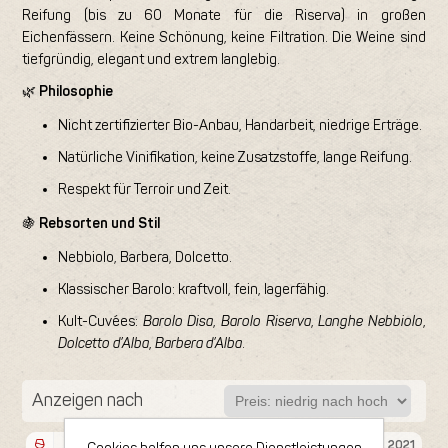
Reifung (bis zu 60 Monate für die Riserva) in großen
Eichenfässern. Keine Schönung, keine Filtration. Die Weine sind
tiefgründig, elegant und extrem langlebig.
🌿
Philosophie
Nicht zertifizierter Bio-Anbau, Handarbeit, niedrige Erträge.
Natürliche Vinifikation, keine Zusatzstoffe, lange Reifung.
Respekt für Terroir und Zeit.
🍇
Rebsorten und Stil
Nebbiolo, Barbera, Dolcetto.
Klassischer Barolo: kraftvoll, fein, lagerfähig.
Kult-Cuvées:
Barolo Disa
,
Barolo Riserva
,
Langhe Nebbiolo
,
Dolcetto d’Alba
,
Barbera d’Alba
.
Anzeigen nach
Flasche 75cl
Flasche 75cl
2022
2021