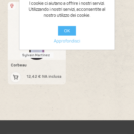
I cookie ci aiutano a offrire i nostri servizi.
Bouteille 75 cl
2018
Utilizzando i nostri servizi, acconsentite al
nostro utilizzo dei cookie.
OK
Approfondisci
Sylvain Martínez
Corbeau
12,42 € IVA inclusa