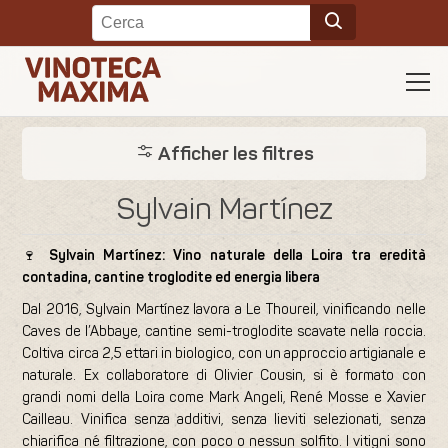
Afficher les filtres
Sylvain Martínez
🍷
Sylvain Martínez: Vino naturale della Loira tra eredità
contadina, cantine troglodite ed energia libera
Dal 2016, Sylvain Martínez lavora a Le Thoureil, vinificando nelle
Caves de l’Abbaye, cantine semi-troglodite scavate nella roccia.
Coltiva circa 2,5 ettari in biologico, con un approccio artigianale e
naturale. Ex collaboratore di Olivier Cousin, si è formato con
grandi nomi della Loira come Mark Angeli, René Mosse e Xavier
Cailleau. Vinifica senza additivi, senza lieviti selezionati, senza
chiarifica né filtrazione, con poco o nessun solfito. I vitigni sono