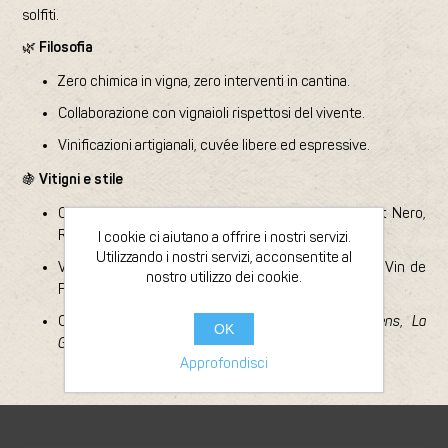
solfiti.
🌿
Filosofia
Zero chimica in vigna, zero interventi in cantina.
Collaborazione con vignaioli rispettosi del vivente.
Vinificazioni artigianali, cuvée libere ed espressive.
🍇
Vitigni e stile
Cabernet Franc, Chardonnay, Chenin, Gamay, Pinot Nero,
Riesling, Sauvignon Blanc, Syrah, Viognier…
I cookie ci aiutano a offrire i nostri servizi.
Utilizzando i nostri servizi, acconsentite al
Vini rossi, bianchi e frizzanti naturali, spesso come Vin de
nostro utilizzo dei cookie.
France.
Cuvée iconiche:
Mora
,
Pulpe
,
L’Insolente
,
Les Liens
,
La
OK
Goulue
.
Approfondisci