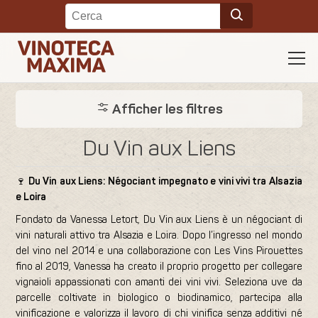
Afficher les filtres
Du Vin aux Liens
🍷
Du Vin aux Liens: Négociant impegnato e vini vivi tra Alsazia
e Loira
Fondato da Vanessa Letort, Du Vin aux Liens è un négociant di
vini naturali attivo tra Alsazia e Loira. Dopo l’ingresso nel mondo
del vino nel 2014 e una collaborazione con Les Vins Pirouettes
fino al 2019, Vanessa ha creato il proprio progetto per collegare
vignaioli appassionati con amanti dei vini vivi. Seleziona uve da
parcelle coltivate in biologico o biodinamico, partecipa alla
vinificazione e valorizza il lavoro di chi vinifica senza additivi né